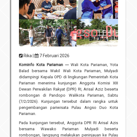
Unit Pelaksana Teknis (UPT)
Infografis
Download
Penghargaan
Rika |
7 Februari 2026
Kominfo Kota Pariaman ---
Wali Kota Pariaman, Yota
Balad bersama Wakil Wali Kota Pariaman, Mulyadi
didampingi Kepala OPD di lingkungan Pemerintah Kota
Pariaman menerima kunjungan Anggota Komisi XIII
Dewan Perwakilan Rakyat (DPR) RI, Arisal Aziz beserta
rombongan di Pandopo Walikota Pariaman, Sabtu
(7/2/2026). Kunjungan tersebut dalam rangka untuk
pengembangan pariwisata Pulau Angso Duo Kota
Pariaman.
Pada kunjungan tersebut, Anggota DPR RI Arisal Azis
bersama Wawako Pariaman Mulyadi beserta
rombongan, langsung melakukan peninjauan ke Pulau