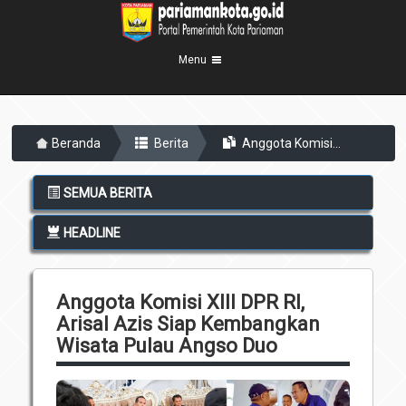
Menu
Beranda
Beranda
Berita
Anggota Komisi...
Profil Kota
5
Visi Misi
Pemerintahan
SEMUA BERITA
8
Sejarah
Eksekutif
Berita Kota
HEADLINE
Lambang Kota
Legislatif
Transparansi
Demografis
Perangkat Daerah
Anggota Komisi XIII DPR RI,
Geografis
Informasi
Sekretariat Daerah
6
Arisal Azis Siap Kembangkan
Kecamatan
Wisata Pulau Angso Duo
Layanan
Desa
Agenda
Kelurahan
Pengumuman