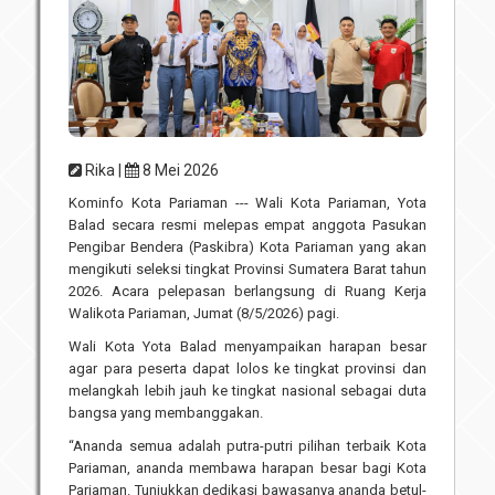
Unit Pelaksana Teknis (UPT)
Infografis
Download
Penghargaan
Rika |
8 Mei 2026
Kominfo Kota Pariaman --- Wali Kota Pariaman, Yota
Balad secara resmi melepas empat anggota Pasukan
Pengibar Bendera (Paskibra) Kota Pariaman yang akan
mengikuti seleksi tingkat Provinsi Sumatera Barat tahun
2026. Acara pelepasan berlangsung di Ruang Kerja
Walikota Pariaman, Jumat (8/5/2026) pagi.
Wali Kota Yota Balad menyampaikan harapan besar
agar para peserta dapat lolos ke tingkat provinsi dan
melangkah lebih jauh ke tingkat nasional sebagai duta
bangsa yang membanggakan.
“Ananda semua adalah putra-putri pilihan terbaik Kota
Pariaman, ananda membawa harapan besar bagi Kota
Pariaman. Tunjukkan dedikasi bawasanya ananda betul-