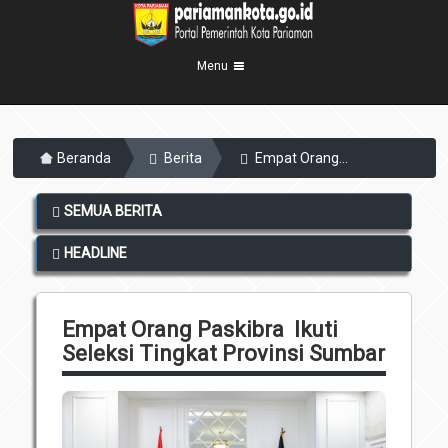
Menu
Beranda
Beranda
Berita
Empat Orang...
Profil Kota
5
Visi Misi
Pemerintahan
SEMUA BERITA
8
Sejarah
Eksekutif
Berita Kota
HEADLINE
Lambang Kota
Legislatif
Transparansi
Demografis
Perangkat Daerah
Empat Orang Paskibra Ikuti
Geografis
Informasi
Sekretariat Daerah
Seleksi Tingkat Provinsi Sumbar
6
Kecamatan
Layanan
Desa
Agenda
Kelurahan
Pengumuman