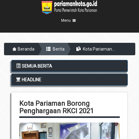
Menu
Beranda
Beranda
Berita
Kota Pariaman...
Profil Kota
5
Visi Misi
Pemerintahan
SEMUA BERITA
8
Sejarah
Eksekutif
Berita Kota
HEADLINE
Lambang Kota
Legislatif
Transparansi
Demografis
Perangkat Daerah
Kota Pariaman Borong
Geografis
Informasi
Sekretariat Daerah
6
Penghargaan RKCI 2021
Kecamatan
Layanan
Desa
Agenda
Kelurahan
Pengumuman