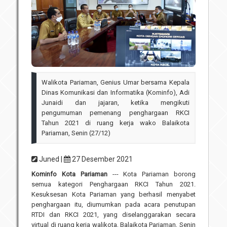
Unit Pelaksana Teknis (UPT)
Infografis
Download
Penghargaan
Walikota Pariaman, Genius Umar bersama Kepala
Dinas Komunikasi dan Informatika (Kominfo), Adi
Junaidi dan jajaran, ketika mengikuti
pengumuman pemenang penghargaan RKCI
Tahun 2021 di ruang kerja wako Balaikota
Pariaman, Senin (27/12)
Juned |
27 Desember 2021
Kominfo Kota Pariaman
--- Kota Pariaman borong
semua kategori Penghargaan RKCI Tahun 2021.
Kesuksesan Kota Pariaman yang berhasil menyabet
penghargaan itu, diumumkan pada acara penutupan
RTDI dan RKCI 2021, yang diselanggarakan secara
virtual di ruang kerja walikota, Balaikota Pariaman, Senin