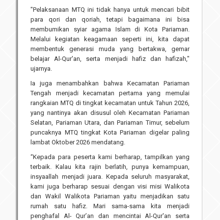
"Pelaksanaan MTQ ini tidak hanya untuk mencari bibit
para qori dan qoriah, tetapi bagaimana ini bisa
membumikan syiar agama Islam di Kota Pariaman.
Melalui kegiatan keagamaan seperti ini, kita dapat
membentuk generasi muda yang bertakwa, gemar
belajar Al-Qur'an, serta menjadi hafiz dan hafizah,"
ujarnya.
Ia juga menambahkan bahwa Kecamatan Pariaman
Tengah menjadi kecamatan pertama yang memulai
rangkaian MTQ di tingkat kecamatan untuk Tahun 2026,
yang nantinya akan disusul oleh Kecamatan Pariaman
Selatan, Pariaman Utara, dan Pariaman Timur, sebelum
puncaknya MTQ tingkat Kota Pariaman digelar paling
lambat Oktober 2026 mendatang.
“Kepada para peserta kami berharap, tampilkan yang
terbaik. Kalau kita rajin berlatih, punya kemampuan,
insyaallah menjadi juara. Kepada seluruh masyarakat,
kami juga berharap sesuai dengan visi misi Walikota
dan Wakil Walikota Pariaman yaitu menjadikan satu
rumah satu hafiz. Mari sama-sama kita menjadi
penghafal Al- Qur’an dan mencintai Al-Qur'an serta