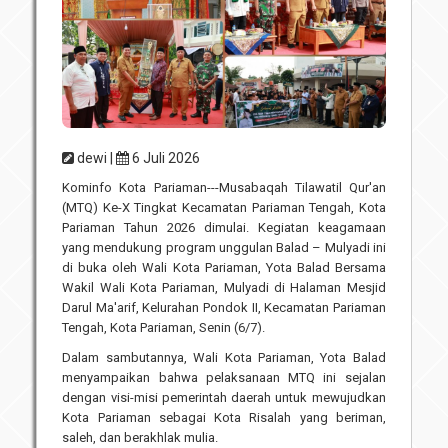
Unit Pelaksana Teknis (UPT)
Infografis
Download
Penghargaan
dewi |
6 Juli 2026
Kominfo Kota Pariaman---Musabaqah Tilawatil Qur'an
(MTQ) Ke-X Tingkat Kecamatan Pariaman Tengah, Kota
Pariaman Tahun 2026 dimulai. Kegiatan keagamaan
yang mendukung program unggulan Balad – Mulyadi ini
di buka oleh Wali Kota Pariaman, Yota Balad Bersama
Wakil Wali Kota Pariaman, Mulyadi di Halaman Mesjid
Darul Ma'arif, Kelurahan Pondok II, Kecamatan Pariaman
Tengah, Kota Pariaman, Senin (6/7).
Dalam sambutannya, Wali Kota Pariaman, Yota Balad
menyampaikan bahwa pelaksanaan MTQ ini sejalan
dengan visi-misi pemerintah daerah untuk mewujudkan
Kota Pariaman sebagai Kota Risalah yang beriman,
saleh, dan berakhlak mulia.