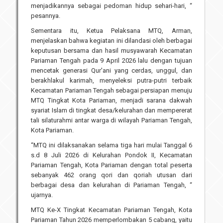
menjadikannya sebagai pedoman hidup sehari-hari, “
pesannya.
Sementara itu, Ketua Pelaksana MTQ, Arman,
menjelaskan bahwa kegiatan ini dilandasi oleh berbagai
keputusan bersama dan hasil musyawarah Kecamatan
Pariaman Tengah pada 9 April 2026 lalu dengan tujuan
mencetak generasi Qur'ani yang cerdas, unggul, dan
berakhlakul karimah, menyeleksi putra-putri terbaik
Kecamatan Pariaman Tengah sebagai persiapan menuju
MTQ Tingkat Kota Pariaman, menjadi sarana dakwah
syariat Islam di tingkat desa/kelurahan dan mempererat
tali silaturahmi antar warga di wilayah Pariaman Tengah,
Kota Pariaman.
“MTQ ini dilaksanakan selama tiga hari mulai Tanggal 6
s.d 8 Juli 2026 di Kelurahan Pondok II, Kecamatan
Pariaman Tengah, Kota Pariaman dengan total peserta
sebanyak 462 orang qori dan qoriah utusan dari
berbagai desa dan kelurahan di Pariaman Tengah, “
ujarnya.
MTQ Ke-X Tingkat Kecamatan Pariaman Tengah, Kota
Pariaman Tahun 2026 memperlombakan 5 cabang, yaitu