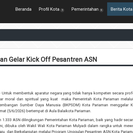
Beranda
Profil Kota
Pemerintahan
Berita Kota
5
8
n Gelar Kick Off Pesantren ASN
6
 Untuk membentuk aparatur negara yang tidak hanya kompeten secara profe
asar moral dan spiritual yang kuat maka Pemerintah Kota Pariaman melalu
embangan Sumber Daya Manusia (BKPSDM) Kota Pariaman menggelar K
umat (5/6/2026) bertempat di Aula Balaikota Pariaman.
eh 1.333 ASN dilingkungan Pemerintahan Kota Pariaman, baik yang hadir secar
ini, dibuka oleh Wakil Wali Kota Pariaman Mulyadi dalam rangka untuk mew
Maju, dan Berkelanjutan melalui Program Unggulan Pesantren ASN Kota Paria