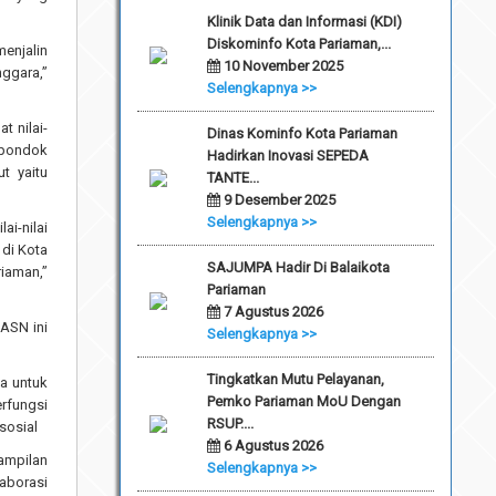
Klinik Data dan Informasi (KDI)
Diskominfo Kota Pariaman,...
enjalin
10 November 2025
nggara,”
Selengkapnya >>
t nilai-
Dinas Kominfo Kota Pariaman
 pondok
Hadirkan Inovasi SEPEDA
t yaitu
TANTE...
9 Desember 2025
Selengkapnya >>
ai-nilai
 di Kota
SAJUMPA Hadir Di Balaikota
iaman,”
Pariaman
7 Agustus 2026
ASN ini
Selengkapnya >>
Tingkatkan Mutu Pelayanan,
a untuk
Pemko Pariaman MoU Dengan
rfungsi
RSUP....
sosial
6 Agustus 2026
rampilan
Selengkapnya >>
laborasi