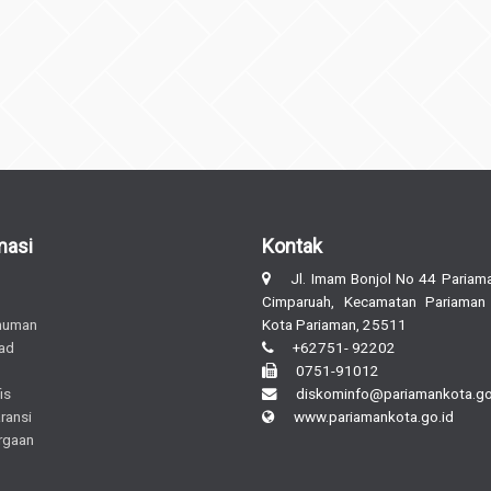
masi
Kontak
Jl. Imam Bonjol No 44 Pariama
Cimparuah, Kecamatan Pariaman
muman
Kota Pariaman, 25511
ad
+62751- 92202
0751-91012
is
diskominfo@pariamankota.go
ransi
www.pariamankota.go.id
rgaan