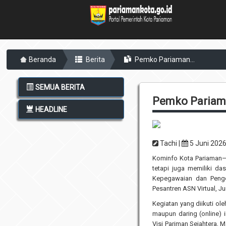
Beranda
Berita
Pemko Pariaman...
SEMUA BERITA
Pemko Pariama
HEADLINE
Tachi |
5 Juni 202
Kominfo Kota Pariaman—
tetapi juga memiliki d
Kepegawaian dan Peng
Pesantren ASN Virtual, J
Kegiatan yang diikuti ol
maupun daring (online) 
Visi Pariman Sejahtera, 