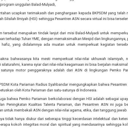
program unggulan Balad-Mulyadi,
ntahan ucapkan terimakasih dan penghargaan kepada BKPSDM yang telah m
Silsilah Ilmiyah (HSI) sehingga Pesantren ASN secara virtual ini bisa tersele
 tersebut merupakan tindak lanjut dari misi Balad-Mulyadi untuk memperkua
waan terhadap Tuhan YME, dengan memaksimalkan Mesjid dan lingkungannya,
 hafiz, yang didalamnya ada muatan untuk memperkuat kegiatan tersebu
makna bahwasanya kita mesti memperkuat nilai-nilai ukhuwah islamiyah, nil
 silaturahmi, karena syiar dari nilai-nilai keagamaan ini bisa berjalan maksimal
 satunya motor penggeraknya adalah dari ASN di lingkungan Pemko Par
KPSDM Kota Pariaman Radius Syahbandar mengungkapkan bahwa Pesantren 
cetuskan oleh Kota Pariaman dan satu-satunya di Indonesia.
uga bahwa Pemko Pariaman berkolaborasi dengan HSI adalah sebagai upay
n Peningkatan Kualitas Talenta Pariaman, dan Pesantren ASN ini juga be
n untuk membekali ASN dengan nilai-nilai agama, etika, dan tanggung jawab 
a tidak hanya diukur dari seberapa tinggi kecerdasan intelektual dan kete
berapa kokoh integritas moral dan spiritual yang mendasarinya sehingga ko