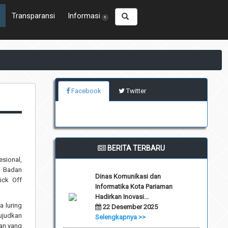
Transparansi
Informasi
6
Facebook
Twitter
BERITA TERBARU
sional,
i Badan
Dinas Komunikasi dan
ick Off
Informatika Kota Pariaman
Hadirkan Inovasi...
a luring
22 Desember 2025
ujudkan
Selengkapnya >>
man yang