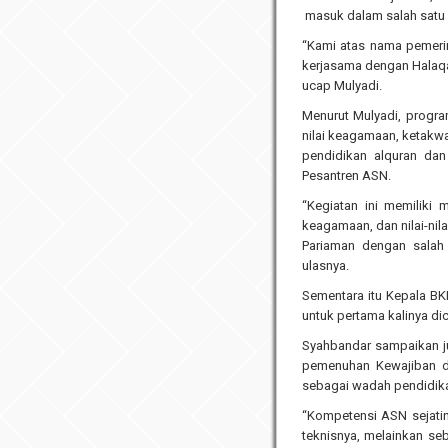
masuk dalam salah satu 
“Kami atas nama pemeri
kerjasama dengan Halaqah 
ucap Mulyadi.
Menurut Mulyadi, program
nilai keagamaan, ketak
pendidikan alquran dan
Pesantren ASN.
“Kegiatan ini memiliki 
keagamaan, dan nilai-nilai
Pariaman dengan salah
ulasnya.
Sementara itu Kepala B
untuk pertama kalinya di
Syahbandar sampaikan j
pemenuhan Kewajiban da
sebagai wadah pendidika
“Kompetensi ASN sejatiny
teknisnya, melainkan se