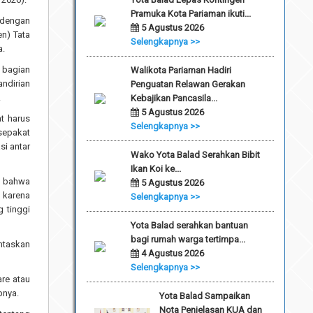
Pramuka Kota Pariaman ikuti...
t dengan
5 Agustus 2026
en) Tata
Selengkapnya >>
a.
 bagian
Walikota Pariaman Hadiri
ndirian
Penguatan Relawan Gerakan
.
Kebajikan Pancasila...
5 Agustus 2026
t harus
Selengkapnya >>
sepakat
si antar
Wako Yota Balad Serahkan Bibit
Ikan Koi ke...
an bahwa
5 Agustus 2026
 karena
Selengkapnya >>
 tinggi
Yota Balad serahkan bantuan
bagi rumah warga tertimpa...
ntaskan
4 Agustus 2026
Selengkapnya >>
re atau
pnya.
Yota Balad Sampaikan
Nota Penjelasan KUA dan