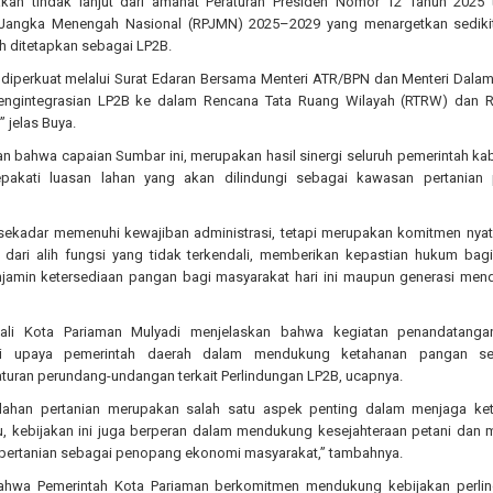
an tindak lanjut dari amanat Peraturan Presiden Nomor 12 Tahun 2025 
angka Menengah Nasional (RPJMN) 2025–2029 yang menargetkan sediki
 ditetapkan sebagai LP2B.
a diperkuat melalui Surat Edaran Bersama Menteri ATR/BPN dan Menteri Dala
engintegrasian LP2B ke dalam Rencana Tata Ruang Wilayah (RTRW) dan 
” jelas Buya.
an bahwa capaian Sumbar ini, merupakan hasil sinergi seluruh pemerintah k
akati luasan lahan yang akan dilindungi sebagai kawasan pertanian
sekadar memenuhi kewajiban administrasi, tetapi merupakan komitmen nyat
dari alih fungsi yang tidak terkendali, memberikan kepastian hukum bagi
njamin ketersediaan pangan bagi masyarakat hari ini maupun generasi mend
ali Kota Pariaman Mulyadi menjelaskan bahwa kegiatan penandatangan
i upaya pemerintah daerah dalam mendukung ketahanan pangan sek
turan perundang-undangan terkait Perlindungan LP2B, ucapnya.
 lahan pertanian merupakan salah satu aspek penting dalam menjaga ke
tu, kebijakan ini juga berperan dalam mendukung kesejahteraan petani dan 
pertanian sebagai penopang ekonomi masyarakat,” tambahnya.
ahwa Pemerintah Kota Pariaman berkomitmen mendukung kebijakan perli