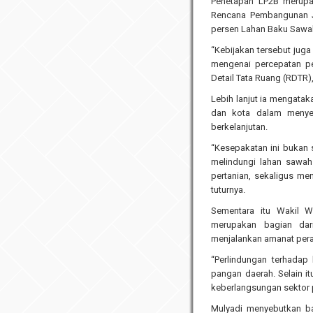
Penetapan LP2B merupak
Rencana Pembangunan J
persen Lahan Baku Sawah
“Kebijakan tersebut jug
mengenai percepatan p
Detail Tata Ruang (RDTR),
Lebih lanjut ia mengatak
dan kota dalam menyep
berkelanjutan.
“Kesepakatan ini bukan 
melindungi lahan sawah 
pertanian, sekaligus me
tuturnya.
Sementara itu Wakil W
merupakan bagian dar
menjalankan amanat pera
“Perlindungan terhadap
pangan daerah. Selain i
keberlangsungan sektor 
Mulyadi menyebutkan b