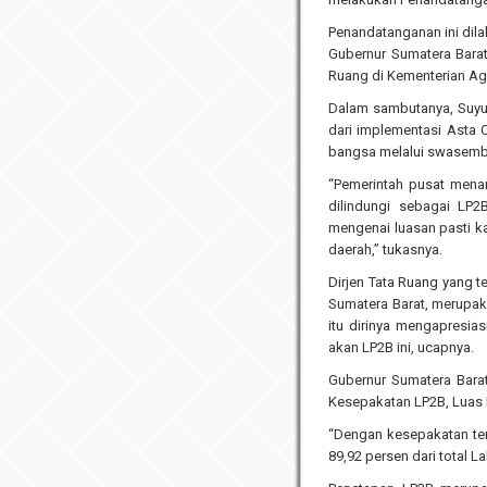
Penandatanganan ini dila
Gubernur Sumatera Barat 
Ruang di Kementerian Ag
Dalam sambutanya, Suy
dari implementasi Asta 
bangsa melalui swasembad
“Pemerintah pusat mena
dilindungi sebagai LP2
mengenai luasan pasti k
daerah,” tukasnya.
Dirjen Tata Ruang yang t
Sumatera Barat, merupak
itu dirinya mengapresia
akan LP2B ini, ucapnya.
Gubernur Sumatera Bara
Kesepakatan LP2B, Luas L
“Dengan kesepakatan ter
89,92 persen dari total 