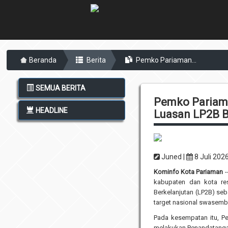
Beranda
Berita
Pemko Pariaman...
SEMUA BERITA
Pemko Pariama
HEADLINE
Luasan LP2B 
Juned |
8 Juli 202
Kominfo Kota Pariaman
-
kabupaten dan kota re
Berkelanjutan (LP2B) se
target nasional swasem
Pada kesempatan itu, Pe
melakukan Penandatangan