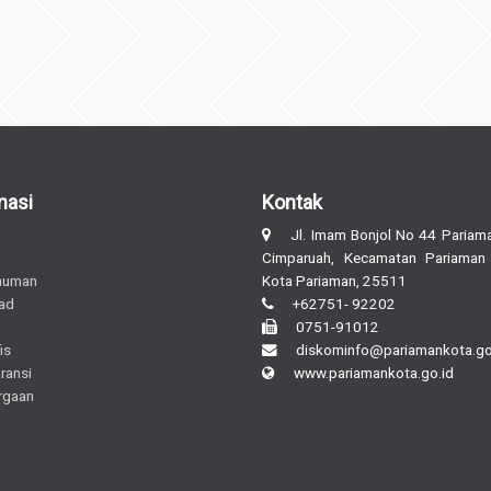
masi
Kontak
Jl. Imam Bonjol No 44 Pariama
Cimparuah, Kecamatan Pariaman
muman
Kota Pariaman, 25511
ad
+62751- 92202
0751-91012
is
diskominfo@pariamankota.go
ransi
www.pariamankota.go.id
rgaan