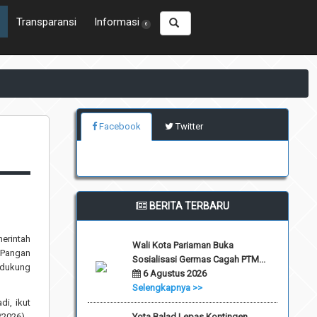
Transparansi
Informasi
6
Facebook
Twitter
BERITA TERBARU
merintah
Wali Kota Pariaman Buka
 Pangan
Sosialisasi Germas Cagah PTM...
ndukung
6 Agustus 2026
Selengkapnya >>
i, ikut
/2026).
Yota Balad Lepas Kontingen