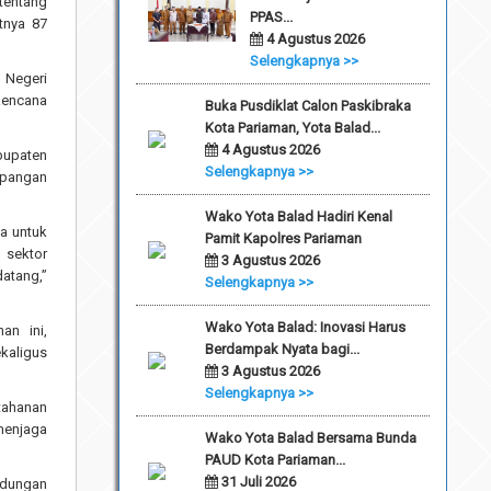
tentang
PPAS...
tnya 87
4 Agustus 2026
Selengkapnya >>
m Negeri
Rencana
Buka Pusdiklat Calon Paskibraka
Kota Pariaman, Yota Balad...
4 Agustus 2026
abupaten
Selengkapnya >>
 pangan
Wako Yota Balad Hadiri Kenal
a untuk
Pamit Kapolres Pariaman
 sektor
3 Agustus 2026
atang,”
Selengkapnya >>
Wako Yota Balad: Inovasi Harus
an ini,
Berdampak Nyata bagi...
aligus
3 Agustus 2026
Selengkapnya >>
tahanan
menjaga
Wako Yota Balad Bersama Bunda
PAUD Kota Pariaman...
31 Juli 2026
ndungan