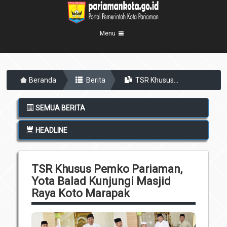
Menu
Beranda
Beranda
Berita
TSR Khusus...
Profil Kota
5
Visi Misi
Pemerintahan
SEMUA BERITA
8
Sejarah
Eksekutif
Berita Kota
HEADLINE
Lambang Kota
Legislatif
Transparansi
Demografis
Perangkat Daerah
TSR Khusus Pemko Pariaman,
Geografis
Informasi
Sekretariat Daerah
6
Yota Balad Kunjungi Masjid
Kecamatan
Raya Koto Marapak
Layanan
Desa
Agenda
Kelurahan
Pengumuman