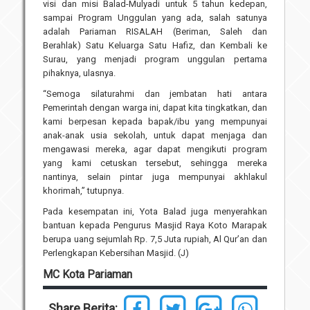
visi dan misi Balad-Mulyadi untuk 5 tahun kedepan,
sampai Program Unggulan yang ada, salah satunya
adalah Pariaman RISALAH (Beriman, Saleh dan
Berahlak) Satu Keluarga Satu Hafiz, dan Kembali ke
Surau, yang menjadi program unggulan pertama
pihaknya, ulasnya.
“Semoga silaturahmi dan jembatan hati antara
Pemerintah dengan warga ini, dapat kita tingkatkan, dan
kami berpesan kepada bapak/ibu yang mempunyai
anak-anak usia sekolah, untuk dapat menjaga dan
mengawasi mereka, agar dapat mengikuti program
yang kami cetuskan tersebut, sehingga mereka
nantinya, selain pintar juga mempunyai akhlakul
khorimah,” tutupnya.
Pada kesempatan ini, Yota Balad juga menyerahkan
bantuan kepada Pengurus Masjid Raya Koto Marapak
berupa uang sejumlah Rp. 7,5 Juta rupiah, Al Qur’an dan
Perlengkapan Kebersihan Masjid. (J)
MC Kota Pariaman
Share Berita: