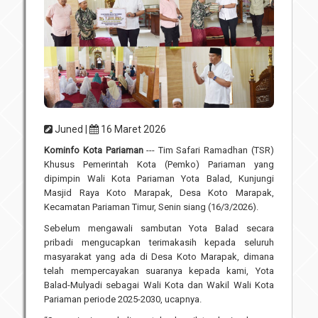
Unit Pelaksana Teknis (UPT)
Infografis
Download
Penghargaan
Juned |
16 Maret 2026
Kominfo Kota Pariaman
--- Tim Safari Ramadhan (TSR)
Khusus Pemerintah Kota (Pemko) Pariaman yang
dipimpin Wali Kota Pariaman Yota Balad, Kunjungi
Masjid Raya Koto Marapak, Desa Koto Marapak,
Kecamatan Pariaman Timur, Senin siang (16/3/2026).
Sebelum mengawali sambutan Yota Balad secara
pribadi mengucapkan terimakasih kepada seluruh
masyarakat yang ada di Desa Koto Marapak, dimana
telah mempercayakan suaranya kepada kami, Yota
Balad-Mulyadi sebagai Wali Kota dan Wakil Wali Kota
Pariaman periode 2025-2030, ucapnya.