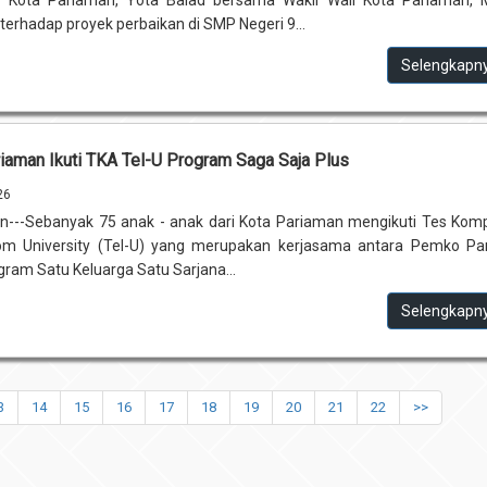
erhadap proyek perbaikan di SMP Negeri 9...
Selengkapn
iaman Ikuti TKA Tel-U Program Saga Saja Plus
26
n---Sebanyak 75 anak - anak dari Kota Pariaman mengikuti Tes Kom
om University (Tel-U) yang merupakan kerjasama antara Pemko Pa
ram Satu Keluarga Satu Sarjana...
Selengkapn
3
14
15
16
17
18
19
20
21
22
>>