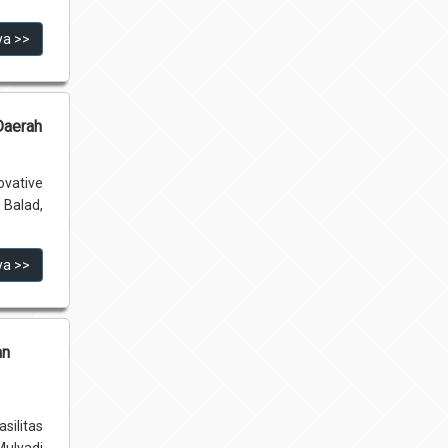
ya >>
Daerah
ovative
 Balad,
ya >>
an
silitas
Mulyadi