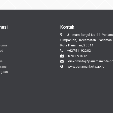
masi
Kontak
Jl. Imam Bonjol No 44 Pariama
Cimparuah, Kecamatan Pariaman
muman
Kota Pariaman, 25511
ad
+62751- 92202
0751-91012
is
diskominfo@pariamankota.go
ransi
www.pariamankota.go.id
rgaan