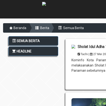
Beranda
Berita
Semua Berita
SEMUA BERITA
Sholat Idul Adha
HEADLINE
Tachi |
27 Mei 2
Kominfo Kota Paria
melaksanakan Sholat I
Pariaman sebelumnya y