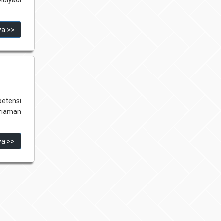
ya >>
petensi
riaman
ya >>