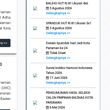
BALIHO HUT RI 81 Ukuran 4x6
5 Agustus 2026
riaman
Selengkapnya >>
l Adha
Halaman
SPANDUK HUT RI 81 Ukuran 5x1
li Kota
5 Agustus 2026
Selengkapnya >>
ya >>
Desain Spanduk Hari Jadi Kota
Pariaman ke 24
Tidak Diset
Selengkapnya >>
00
Survei Indeks Harmoni Indonesia
Tahun 2026
17 Juni 2026
riaman
Selengkapnya >>
e (UHC)
PENGUMUMAN HASIL SELEKSI
aminan
CALON PIMPINAN BAZNAS KOTA
 Badan
PARIAMAN
6 Mei 2026