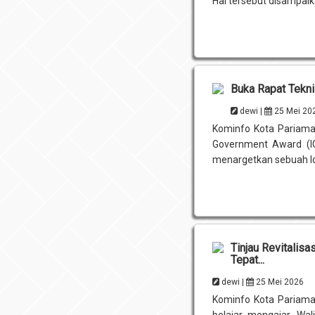
Hal tersebut disampaik
Buka Rapat Tekn
dewi |
25 Mei 20
Kominfo Kota Pariama
Government Award (IG
menargetkan sebuah lo
Tinjau Revitali
Tepat...
dewi |
25 Mei 2026
Kominfo Kota Pariama
belajar mengajar, Wa