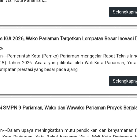
an Wali Kota Pariaman,...
Selengkapn
is IGA 2026, Wako Pariaman Targetkan Lompatan Besar Inovasi 
26
n---Pemerintah Kota (Pemko) Pariaman menggelar Rapat Teknis Inn
A) Tahun 2026. Acara yang dibuka oleh Wali Kota Pariaman, Yota
mpatan prestasi yang besar pada ajang...
Selengkapn
sasi SMPN 9 Pariaman, Wako dan Wawako Pariaman Proyek Berjal
n---Dalam upaya meningkatkan mutu pendidikan dan kenyamanan fa
li Kota Pariaman, Yota Balad bersama Wakil Wali Kota Pariaman, 