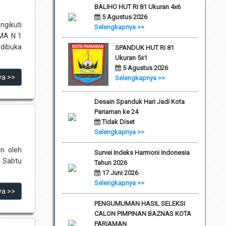
BALIHO HUT RI 81 Ukuran 4x6
5 Agustus 2026
gikuti
Selengkapnya >>
SMA N 1
 dibuka
SPANDUK HUT RI 81
Ukuran 5x1
5 Agustus 2026
ya >>
Selengkapnya >>
Desain Spanduk Hari Jadi Kota
Pariaman ke 24
Tidak Diset
Selengkapnya >>
an oleh
Survei Indeks Harmoni Indonesia
, Sabtu
Tahun 2026
17 Juni 2026
Selengkapnya >>
ya >>
PENGUMUMAN HASIL SELEKSI
CALON PIMPINAN BAZNAS KOTA
PARIAMAN