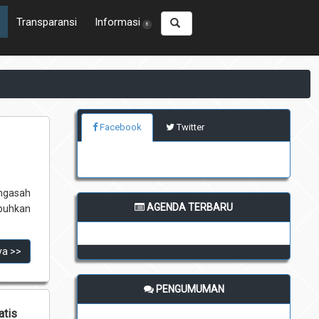
Transparansi
Informasi
6
Facebook
Twitter
ngasah
AGENDA TERBARU
buhkan
ya >>
PENGUMUMAN
atis