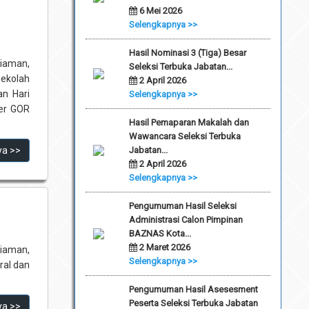
6 Mei 2026
Selengkapnya >>
Hasil Nominasi 3 (Tiga) Besar
iaman,
Seleksi Terbuka Jabatan...
Sekolah
2 April 2026
n Hari
Selengkapnya >>
ter GOR
Hasil Pemaparan Makalah dan
Wawancara Seleksi Terbuka
ya >>
Jabatan...
2 April 2026
Selengkapnya >>
Pengumuman Hasil Seleksi
Administrasi Calon Pimpinan
BAZNAS Kota...
2 Maret 2026
iaman,
Selengkapnya >>
ral dan
Pengumuman Hasil Asesesment
Peserta Seleksi Terbuka Jabatan
ya >>