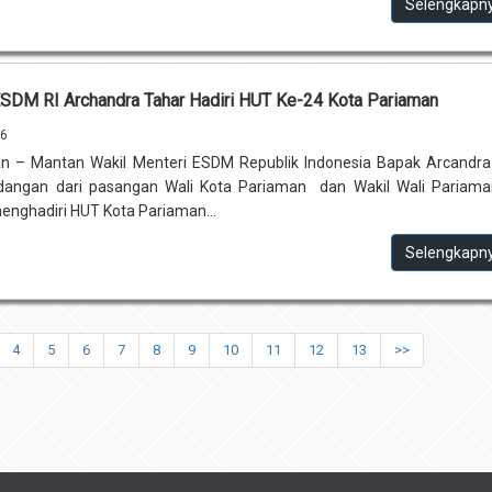
Selengkapn
DM RI Archandra Tahar Hadiri HUT Ke-24 Kota Pariaman
26
n – Mantan Wakil Menteri ESDM Republik Indonesia Bapak Arcandra
angan dari pasangan Wali Kota Pariaman dan Wakil Wali Pariama
enghadiri HUT Kota Pariaman...
Selengkapn
4
5
6
7
8
9
10
11
12
13
>>