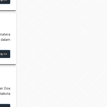
umatera
 dalam
ya >>
dan Doa
laikota