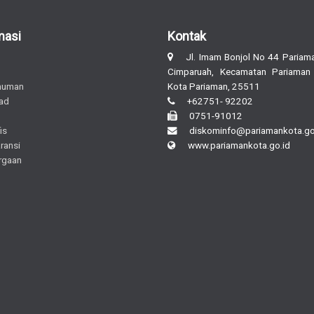
masi
Kontak
Jl. Imam Bonjol No 44 Pariama
Cimparuah, Kecamatan Pariaman
muman
Kota Pariaman, 25511
ad
+62751- 92202
0751-91012
is
diskominfo@pariamankota.go
ransi
www.pariamankota.go.id
rgaan