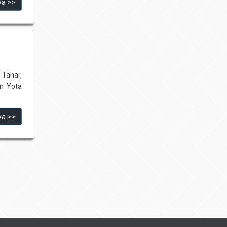
ya >>
 Tahar,
n Yota
ya >>