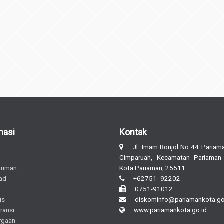
masi
Kontak
Jl. Imam Bonjol No 44 Pariama
Cimparuah, Kecamatan Pariaman
muman
Kota Pariaman, 25511
ad
+62751- 92202
0751-91012
is
diskominfo@pariamankota.go
ransi
www.pariamankota.go.id
rgaan