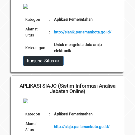
Download
Penghargaan
Kategori
:
Aplikasi Pemerintahan
Alamat
:
http://sianik.pariamankota.go.id/
Situs
Untuk mengelola data arsip
Keterangan
:
elektronik
Kunjungi Situs >>
APLIKASI SIAJO (Sistim Informasi Analisa
Jabatan Online)
Kategori
:
Aplikasi Pemerintahan
Alamat
:
http://siajo.pariamankota.go.id/
Situs