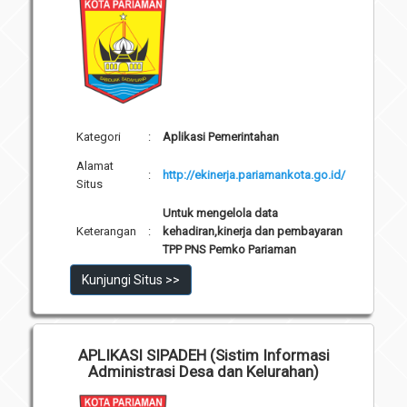
Unit Pelaksana Teknis (UPT)
Infografis
Download
Penghargaan
Kategori
:
Aplikasi Pemerintahan
Alamat
:
http://ekinerja.pariamankota.go.id/
Situs
Untuk mengelola data
Keterangan
:
kehadiran,kinerja dan pembayaran
TPP PNS Pemko Pariaman
Kunjungi Situs >>
APLIKASI SIPADEH (Sistim Informasi
Administrasi Desa dan Kelurahan)