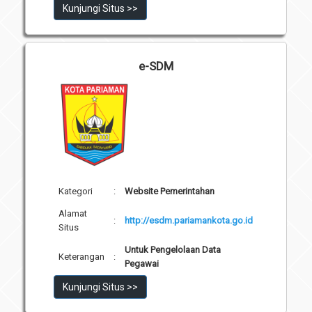
Kunjungi Situs >>
e-SDM
Kategori
:
Website Pemerintahan
Alamat
:
http://esdm.pariamankota.go.id
Situs
Untuk Pengelolaan Data
Keterangan
:
Pegawai
Kunjungi Situs >>