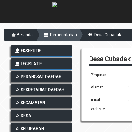
Beranda
Pemerintahan
Desa Cubadak...
EKSEKUTIF
Desa Cubadak 
LEGISLATIF
Pimpinan
:
PERANGKAT DAERAH
Alamat
:
SEKRETARIAT DAERAH
Email
:
KECAMATAN
Website
:
DESA
KELURAHAN