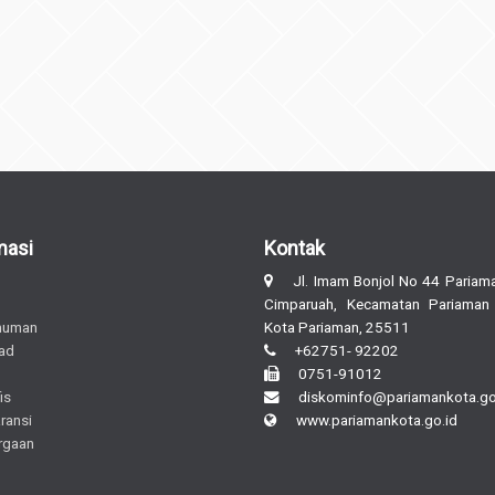
masi
Kontak
Jl. Imam Bonjol No 44 Pariama
Cimparuah, Kecamatan Pariaman
muman
Kota Pariaman, 25511
ad
+62751- 92202
0751-91012
is
diskominfo@pariamankota.go
ransi
www.pariamankota.go.id
rgaan