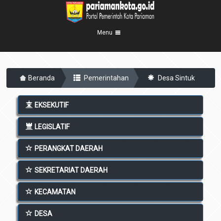
Menu
Beranda
Beranda
Pemerintahan
Desa Sintuk
Profil Kota
5
Visi Misi
Pemerintahan
EKSEKUTIF
8
Sejarah
Eksekutif
Berita Kota
LEGISLATIF
Lambang Kota
Legislatif
Transparansi
Demografis
PERANGKAT DAERAH
Perangkat Daerah
Geografis
Informasi
Sekretariat Daerah
SEKRETARIAT DAERAH
6
Kecamatan
Layanan
KECAMATAN
Desa
Agenda
DESA
Kelurahan
Pengumuman