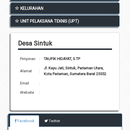
Unit Pelaksana Teknis (UPT)
KELURAHAN
Infografis
Download
UNIT PELAKSANA TEKNIS (UPT)
Penghargaan
Desa Sintuk
Pimpinan
:
TAUFIK HIDAYAT, S.TP
Jl. Kayu Jati, Sintuk, Pariaman Utara,
Alamat
:
Kota Pariaman, Sumatera Barat 25552
Email
:
Website
:
Facebook
Twitter