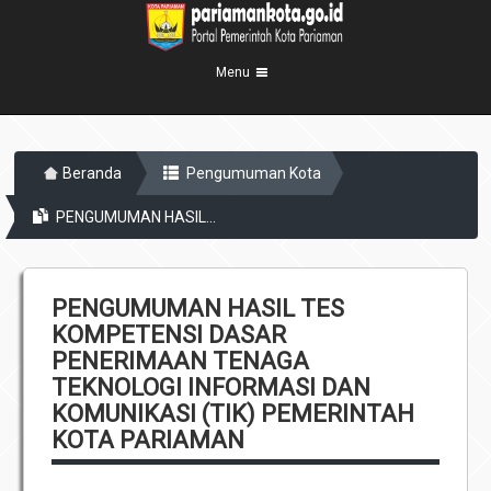
Menu
Beranda
Beranda
Pengumuman Kota
Profil Kota
5
PENGUMUMAN HASIL...
Visi Misi
Pemerintahan
8
Sejarah
Eksekutif
Berita Kota
Lambang Kota
PENGUMUMAN HASIL TES
Legislatif
Transparansi
Demografis
KOMPETENSI DASAR
Perangkat Daerah
PENERIMAAN TENAGA
Geografis
Informasi
Sekretariat Daerah
TEKNOLOGI INFORMASI DAN
6
KOMUNIKASI (TIK) PEMERINTAH
Kecamatan
Layanan
KOTA PARIAMAN
Desa
Agenda
Kelurahan
Pengumuman