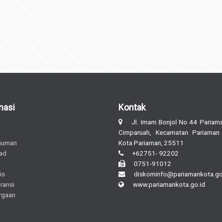
masi
Kontak
Jl. Imam Bonjol No 44 Pariama
Cimparuah, Kecamatan Pariaman
muman
Kota Pariaman, 25511
ad
+62751- 92202
0751-91012
is
diskominfo@pariamankota.go
ransi
www.pariamankota.go.id
rgaan