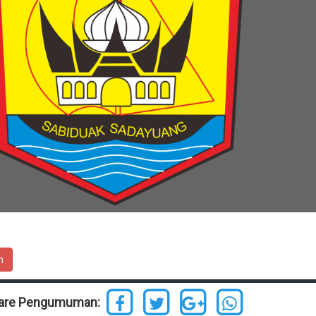
n
are Pengumuman: