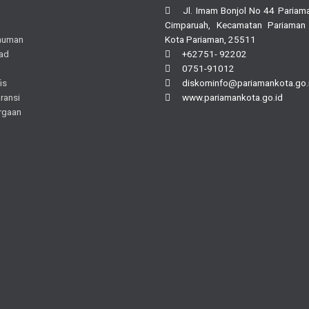
Jl. Imam Bonjol No 44 Pariama
Cimparuah, Kecamatan Pariaman
muman
Kota Pariaman, 25511
ad
+62751- 92202
0751-91012
is
diskominfo@pariamankota.go.
ransi
www.pariamankota.go.id
rgaan