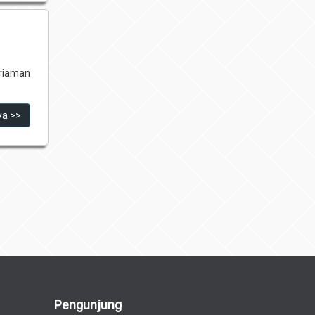
riaman
ya >>
Pengunjung