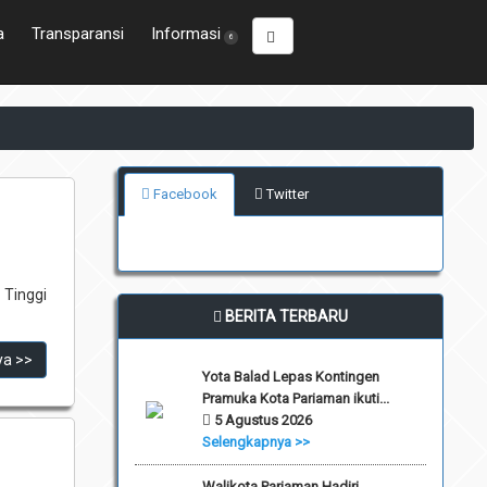
a
Transparansi
Informasi
6
Facebook
Twitter
Tinggi
BERITA TERBARU
ya >>
Yota Balad Lepas Kontingen
Pramuka Kota Pariaman ikuti...
5 Agustus 2026
Selengkapnya >>
Walikota Pariaman Hadiri