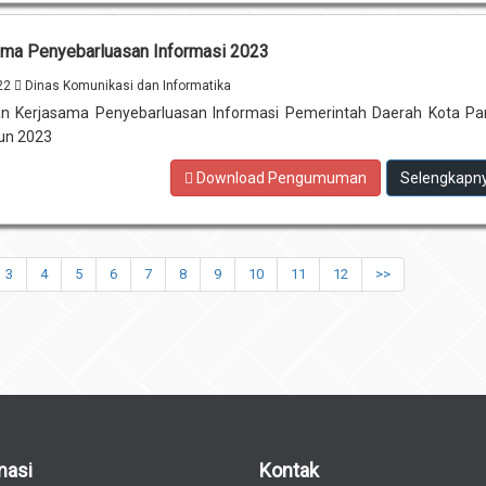
ama Penyebarluasan Informasi 2023
022
Dinas Komunikasi dan Informatika
 Kerjasama Penyebarluasan Informasi Pemerintah Daerah Kota Pa
un 2023
Download Pengumuman
Selengkapn
3
4
5
6
7
8
9
10
11
12
>>
masi
Kontak