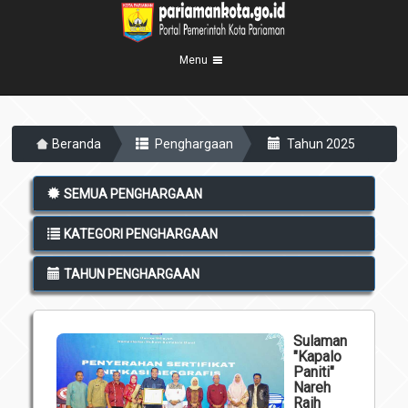
Menu
Beranda
Beranda
Penghargaan
Tahun 2025
Profil Kota
5
Visi Misi
Pemerintahan
SEMUA PENGHARGAAN
8
Sejarah
Eksekutif
Berita Kota
KATEGORI PENGHARGAAN
Lambang Kota
Legislatif
Transparansi
Demografis
TAHUN PENGHARGAAN
Perangkat Daerah
Geografis
Informasi
Sekretariat Daerah
6
Sulaman
Kecamatan
Layanan
"Kapalo
Paniti"
Desa
Agenda
Nareh
Kelurahan
Raih
Pengumuman