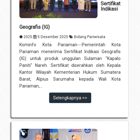
Sertifikat
Unit Pelaksana Teknis (UPT)
Indikasi
Infografis
Download
Geografis (IG)
Penghargaan
2025
5 Desember 2025
Bidang Pariwisata
Kominfo Kota Pariaman---Pemerintah Kota
Pariaman menerima Sertifikat Indikasi Geografis
(IG) untuk produk unggulan Sulaman "Kapalo
Paniti" Nareh. Sertifikat diserahkan oleh Kepala
Kantor Wilayah Kementerian Hukum Sumatera
Barat, Alpius Sarumaha kepada Wali Kota
Pariaman,...
Selengkapnya >>