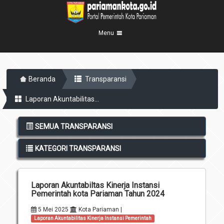
Menu
Beranda
Beranda
Transparansi
Profil Kota
5
Laporan Akuntabilitas...
Visi Misi
Pemerintahan
8
Sejarah
Eksekutif
Berita Kota
SEMUA TRANSPARANSI
Lambang Kota
Legislatif
Transparansi
KATEGORI TRANSPARANSI
Demografis
Perangkat Daerah
Geografis
Informasi
Sekretariat Daerah
6
Laporan Akuntabiltas Kinerja Instansi
Kecamatan
Layanan
Pemerintah kota Pariaman Tahun 2024
Desa
Agenda
5 Mei 2025
Kota Pariaman |
Laporan Akuntabilitas Kinerja Instansi Pemerintah
Kelurahan
Pengumuman