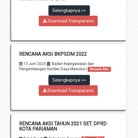
Unit Pelaksana Teknis (UPT)
Infografis
Selengkapnya >>
Download
Download Transparansi
Penghargaan
RENCANA AKSI BKPSDM 2022
13 Juni 2023
Badan Kepegawaian dan
Pengembangan Sumber Daya Manusia |
Rencana Aksi
Selengkapnya >>
Download Transparansi
RENCANA AKSI TAHUN 2021 SET. DPRD
KOTA PARIAMAN