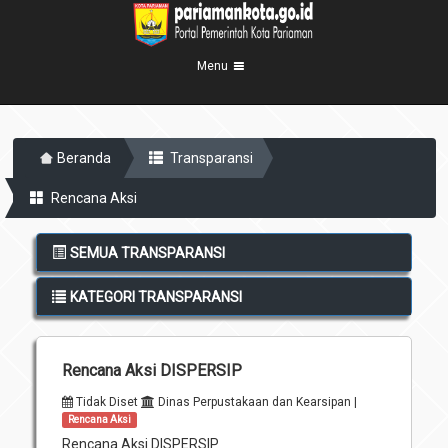
Menu
Beranda
Beranda
Transparansi
Profil Kota
5
Rencana Aksi
Visi Misi
Pemerintahan
8
Sejarah
Eksekutif
Berita Kota
SEMUA TRANSPARANSI
Lambang Kota
Legislatif
Transparansi
KATEGORI TRANSPARANSI
Demografis
Perangkat Daerah
Geografis
Informasi
Sekretariat Daerah
6
Rencana Aksi DISPERSIP
Kecamatan
Layanan
Tidak Diset
Dinas Perpustakaan dan Kearsipan |
Desa
Agenda
Rencana Aksi
Kelurahan
Rencana Aksi DISPERSIP
Pengumuman