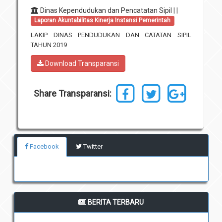
Dinas Kependudukan dan Pencatatan Sipil | |
Unit Pelaksana Teknis (UPT)
Infografis
Laporan Akuntabilitas Kinerja Instansi Pemerintah
Download
LAKIP DINAS PENDUDUKAN DAN CATATAN SIPIL
TAHUN 2019
Penghargaan
Download Transparansi
Share Transparansi:
Facebook
Twitter
BERITA TERBARU