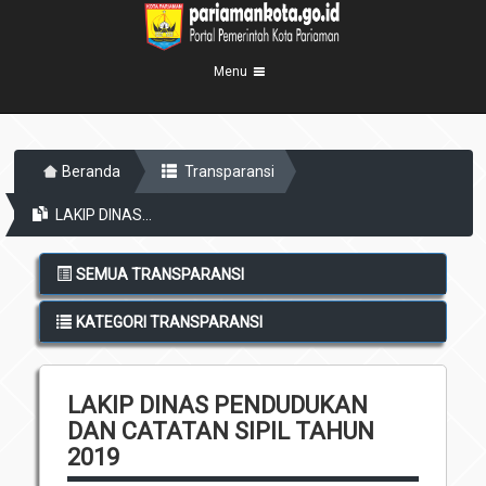
Menu
Beranda
Beranda
Transparansi
Profil Kota
5
LAKIP DINAS...
Visi Misi
Pemerintahan
8
Sejarah
Eksekutif
Berita Kota
SEMUA TRANSPARANSI
Lambang Kota
Legislatif
Transparansi
KATEGORI TRANSPARANSI
Demografis
Perangkat Daerah
Geografis
Informasi
Sekretariat Daerah
6
LAKIP DINAS PENDUDUKAN
Kecamatan
Layanan
DAN CATATAN SIPIL TAHUN
Desa
Agenda
2019
Kelurahan
Pengumuman