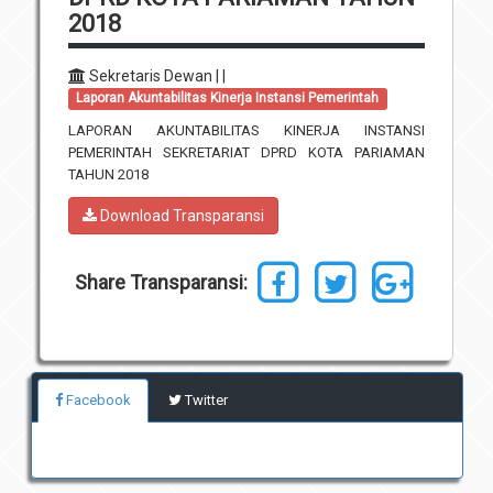
2018
Unit Pelaksana Teknis (UPT)
Infografis
Download
Sekretaris Dewan | |
Laporan Akuntabilitas Kinerja Instansi Pemerintah
Penghargaan
LAPORAN AKUNTABILITAS KINERJA INSTANSI
PEMERINTAH SEKRETARIAT DPRD KOTA PARIAMAN
TAHUN 2018
Download Transparansi
Share Transparansi:
Facebook
Twitter