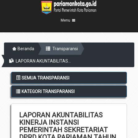
Menu
Beranda
Beranda
Transparansi
Profil Kota
5
LAPORAN AKUNTABILITAS...
Visi Misi
Pemerintahan
8
Sejarah
Eksekutif
Berita Kota
SEMUA TRANSPARANSI
Lambang Kota
Legislatif
Transparansi
KATEGORI TRANSPARANSI
Demografis
Perangkat Daerah
Geografis
Informasi
Sekretariat Daerah
6
LAPORAN AKUNTABILITAS
Kecamatan
Layanan
KINERJA INSTANSI
Desa
Agenda
PEMERINTAH SEKRETARIAT
Kelurahan
DPRD KOTA PARIAMAN TAHUN
Pengumuman