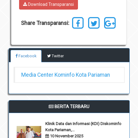
Download Transparansi
Unit Pelaksana Teknis (UPT)
Infografis
Download
Share Transparansi:
Penghargaan
Facebook
Twitter
Media Center Kominfo Kota Pariaman
BERITA TERBARU
Klinik Data dan Informasi (KDI) Diskominfo
Kota Pariaman,...
10 November 2025