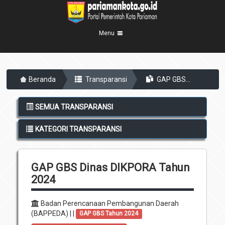
Menu
Beranda
Beranda
Transparansi
GAP GBS...
Profil Kota
5
Visi Misi
Pemerintahan
SEMUA TRANSPARANSI
8
Sejarah
Eksekutif
Berita Kota
KATEGORI TRANSPARANSI
Lambang Kota
Legislatif
Transparansi
Demografis
Perangkat Daerah
GAP GBS Dinas DIKPORA Tahun
Geografis
Informasi
Sekretariat Daerah
6
2024
Kecamatan
Layanan
Badan Perencanaan Pembangunan Daerah
Desa
Agenda
(BAPPEDA) | |
GAP GBS Tahun 2024
Kelurahan
Pengumuman