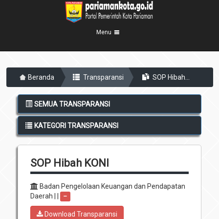
Menu
Beranda
Beranda
Transparansi
SOP Hibah...
Profil Kota
5
Visi Misi
Pemerintahan
SEMUA TRANSPARANSI
8
Sejarah
Eksekutif
Berita Kota
KATEGORI TRANSPARANSI
Lambang Kota
Legislatif
Transparansi
Demografis
Perangkat Daerah
SOP Hibah KONI
Geografis
Informasi
Sekretariat Daerah
6
Kecamatan
Layanan
Badan Pengelolaan Keuangan dan Pendapatan
Daerah | |
--
Desa
Agenda
Download Transparansi
Kelurahan
Pengumuman