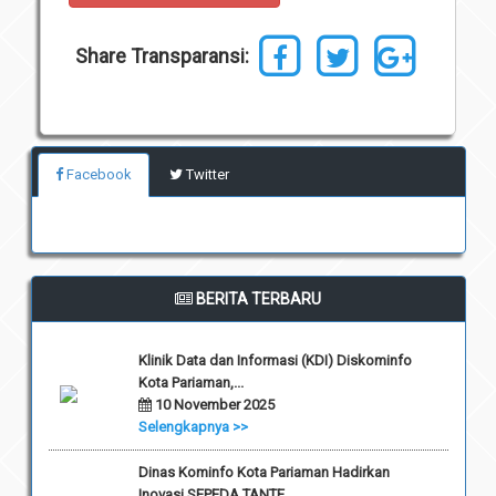
Unit Pelaksana Teknis (UPT)
Infografis
Share Transparansi:
Download
Penghargaan
Facebook
Twitter
BERITA TERBARU
Klinik Data dan Informasi (KDI) Diskominfo
Kota Pariaman,...
10 November 2025
Selengkapnya >>
Dinas Kominfo Kota Pariaman Hadirkan
Inovasi SEPEDA TANTE...