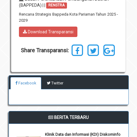
(BAPPEDA) | |
RENSTRA
Unit Pelaksana Teknis (UPT)
Infografis
Rencana Strategis Bappeda Kota Pariaman Tahun 2025 -
Download
2029
Penghargaan
Download Transparansi
Share Transparansi:
Facebook
Twitter
BERITA TERBARU
Klinik Data dan Informasi (KDI) Diskominfo