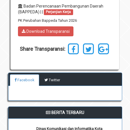
Badan Perencanaan Pembangunan Daerah
Unit Pelaksana Teknis (UPT)
Infografis
(BAPPEDA) | |
Perjanjian Kerja
Download
PK Perubahan Bappeda Tahun 2026
Penghargaan
Download Transparansi
Share Transparansi:
Facebook
Twitter
BERITA TERBARU
Dinas Komunikasi dan Informatika Kota