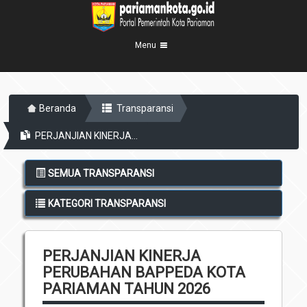
Menu
Beranda
Beranda
Transparansi
Profil Kota
5
PERJANJIAN KINERJA...
Visi Misi
Pemerintahan
8
Sejarah
Eksekutif
Berita Kota
SEMUA TRANSPARANSI
Lambang Kota
Legislatif
Transparansi
KATEGORI TRANSPARANSI
Demografis
Perangkat Daerah
Geografis
Informasi
Sekretariat Daerah
6
PERJANJIAN KINERJA
Kecamatan
Layanan
PERUBAHAN BAPPEDA KOTA
Desa
Agenda
PARIAMAN TAHUN 2026
Kelurahan
Pengumuman