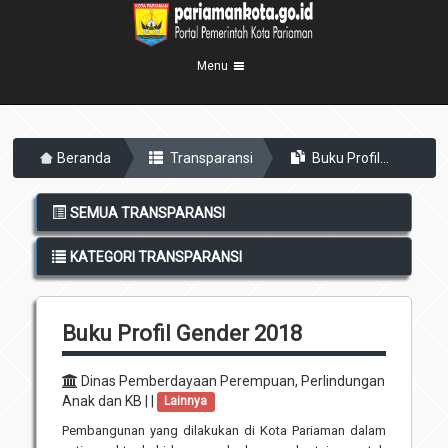
Menu
Beranda
Beranda
Transparansi
Buku Profil...
Profil Kota
5
Visi Misi
Pemerintahan
SEMUA TRANSPARANSI
8
Sejarah
Eksekutif
Berita Kota
KATEGORI TRANSPARANSI
Lambang Kota
Legislatif
Transparansi
Demografis
Perangkat Daerah
Buku Profil Gender 2018
Geografis
Informasi
Sekretariat Daerah
6
Kecamatan
Layanan
Dinas Pemberdayaan Perempuan, Perlindungan
Anak dan KB | |
Lainnya
Desa
Agenda
Pembangunan yang dilakukan di Kota Pariaman dalam
Kelurahan
Pengumuman