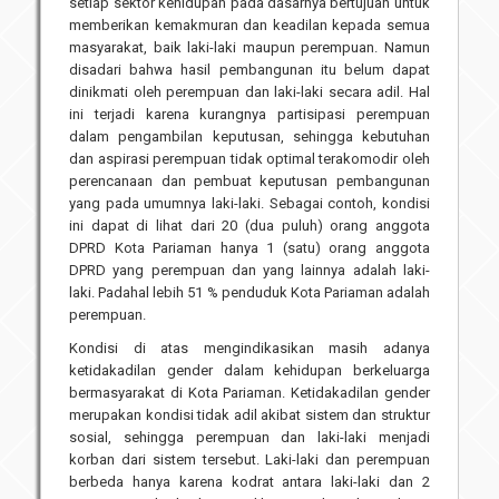
setiap sektor kehidupan pada dasarnya bertujuan untuk
memberikan kemakmuran dan keadilan kepada semua
Unit Pelaksana Teknis (UPT)
Infografis
masyarakat, baik laki-laki maupun perempuan. Namun
Download
disadari bahwa hasil pembangunan itu belum dapat
dinikmati oleh perempuan dan laki-laki secara adil. Hal
Penghargaan
ini terjadi karena kurangnya partisipasi perempuan
dalam pengambilan keputusan, sehingga kebutuhan
dan aspirasi perempuan tidak optimal terakomodir oleh
perencanaan dan pembuat keputusan pembangunan
yang pada umumnya laki-laki. Sebagai contoh, kondisi
ini dapat di lihat dari 20 (dua puluh) orang anggota
DPRD Kota Pariaman hanya 1 (satu) orang anggota
DPRD yang perempuan dan yang lainnya adalah laki-
laki. Padahal lebih 51 % penduduk Kota Pariaman adalah
perempuan.
Kondisi di atas mengindikasikan masih adanya
ketidakadilan gender dalam kehidupan berkeluarga
bermasyarakat di Kota Pariaman. Ketidakadilan gender
merupakan kondisi tidak adil akibat sistem dan struktur
sosial, sehingga perempuan dan laki-laki menjadi
korban dari sistem tersebut. Laki-laki dan perempuan
berbeda hanya karena kodrat antara laki-laki dan 2