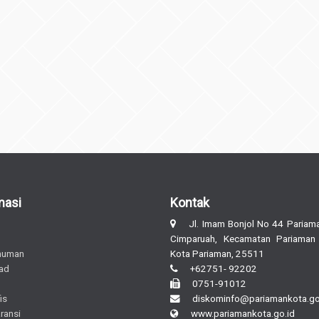
masi
Kontak
Jl. Imam Bonjol No 44 Pariama
Cimparuah, Kecamatan Pariaman
muman
Kota Pariaman, 25511
ad
+62751- 92202
0751-91012
is
diskominfo@pariamankota.go
ransi
www.pariamankota.go.id