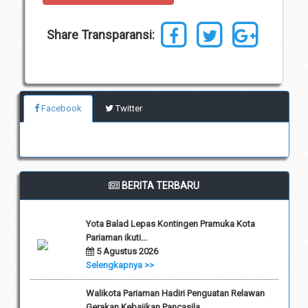
Unit Pelaksana Teknis (UPT)
Infografis
Share Transparansi:
Download
Penghargaan
Facebook
Twitter
BERITA TERBARU
Yota Balad Lepas Kontingen Pramuka Kota
Pariaman ikuti...
5 Agustus 2026
Selengkapnya >>
Walikota Pariaman Hadiri Penguatan Relawan
Gerakan Kebajikan Pancasila...