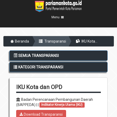
Menu
Beranda
Beranda
Transparansi
IKU Kota...
Profil Kota
5
Visi Misi
Pemerintahan
SEMUA TRANSPARANSI
8
Sejarah
Eksekutif
Berita Kota
KATEGORI TRANSPARANSI
Lambang Kota
Legislatif
Transparansi
Demografis
Perangkat Daerah
IKU Kota dan OPD
Geografis
Informasi
Sekretariat Daerah
6
Kecamatan
Layanan
Badan Perencanaan Pembangunan Daerah
(BAPPEDA) | |
Indikator Kinerja Utama (IKU)
Desa
Agenda
Download Transparansi
Kelurahan
Pengumuman