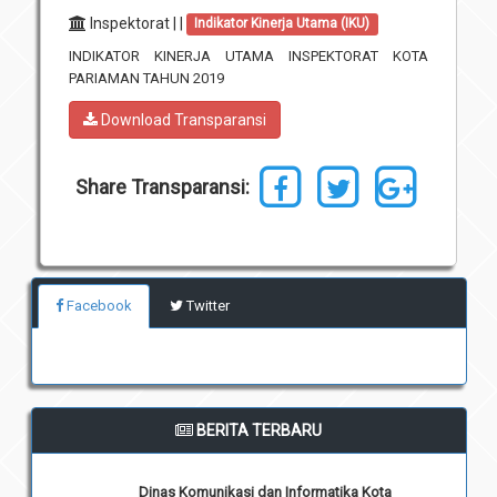
Inspektorat | |
Indikator Kinerja Utama (IKU)
Unit Pelaksana Teknis (UPT)
Infografis
INDIKATOR KINERJA UTAMA INSPEKTORAT KOTA
Download
PARIAMAN TAHUN 2019
Penghargaan
Download Transparansi
Share Transparansi:
Facebook
Twitter
BERITA TERBARU
Dinas Komunikasi dan Informatika Kota