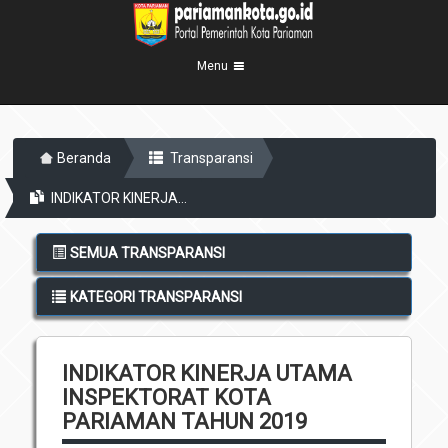
Menu
Beranda
Beranda
Transparansi
Profil Kota
5
INDIKATOR KINERJA...
Visi Misi
Pemerintahan
8
Sejarah
Eksekutif
Berita Kota
SEMUA TRANSPARANSI
Lambang Kota
Legislatif
Transparansi
KATEGORI TRANSPARANSI
Demografis
Perangkat Daerah
Geografis
Informasi
Sekretariat Daerah
6
INDIKATOR KINERJA UTAMA
Kecamatan
Layanan
INSPEKTORAT KOTA
Desa
Agenda
PARIAMAN TAHUN 2019
Kelurahan
Pengumuman