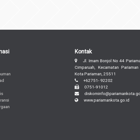
masi
Kontak
Jl. Imam Bonjol No 44 Pariama
Cimparuah, Kecamatan Pariaman
muman
Kota Pariaman, 25511
ad
+62751- 92202
0751-91012
is
diskominfo@pariamankota.go
ransi
www.pariamankota.go.id
rgaan