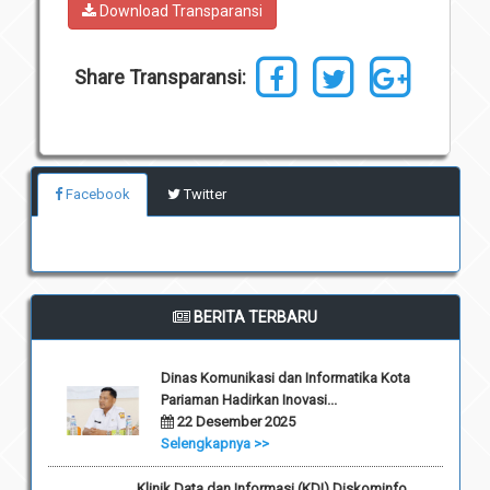
Download Transparansi
Unit Pelaksana Teknis (UPT)
Infografis
Download
Share Transparansi:
Penghargaan
Facebook
Twitter
BERITA TERBARU
Dinas Komunikasi dan Informatika Kota
Pariaman Hadirkan Inovasi...
22 Desember 2025
Selengkapnya >>
Klinik Data dan Informasi (KDI) Diskominfo