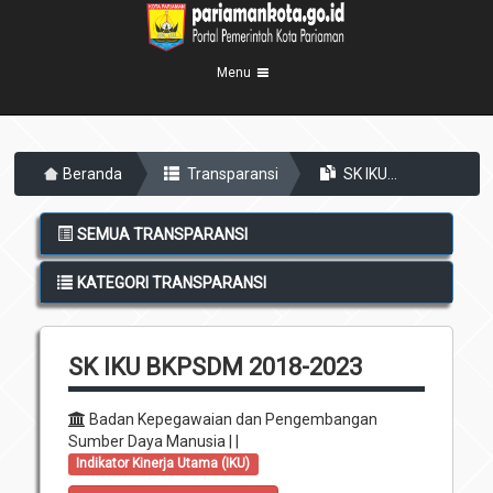
Menu
Beranda
Beranda
Transparansi
SK IKU...
Profil Kota
5
Visi Misi
Pemerintahan
SEMUA TRANSPARANSI
8
Sejarah
Eksekutif
Berita Kota
KATEGORI TRANSPARANSI
Lambang Kota
Legislatif
Transparansi
Demografis
Perangkat Daerah
SK IKU BKPSDM 2018-2023
Geografis
Informasi
Sekretariat Daerah
6
Kecamatan
Layanan
Badan Kepegawaian dan Pengembangan
Sumber Daya Manusia | |
Desa
Agenda
Indikator Kinerja Utama (IKU)
Kelurahan
Pengumuman