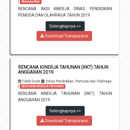
|
Rencana Aksi
Unit Pelaksana Teknis (UPT)
Infografis
RENCANA AKSI KINERJA DINAS PENDIDIKAN
PEMUDA DAN OLAHRAGA TAHUN 2019
Download
Selengkapnya >>
Penghargaan
Download Transparansi
RENCANA KINERJA TAHUNAN (RKT) TAHUN
ANGGARAN 2019
Tidak Diset
Dinas Pendidikan, Pemuda dan Olahraga
|
RENCANA KINERJA TAHUNAN
RENCANA KINERJA TAHUNAN (RKT) TAHUN
ANGGARAN 2019
Selengkapnya >>
Download Transparansi