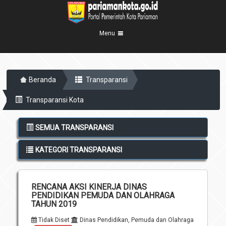
Menu
Beranda
Beranda
Transparansi
Profil Kota
5
Transparansi Kota
Visi Misi
Pemerintahan
8
Sejarah
Eksekutif
Berita Kota
SEMUA TRANSPARANSI
Lambang Kota
Legislatif
Transparansi
KATEGORI TRANSPARANSI
Demografis
Perangkat Daerah
Geografis
Informasi
Sekretariat Daerah
6
RENCANA AKSI KINERJA DINAS
Kecamatan
Layanan
PENDIDIKAN PEMUDA DAN OLAHRAGA
TAHUN 2019
Desa
Agenda
Tidak Diset
Dinas Pendidikan, Pemuda dan Olahraga
Kelurahan
Pengumuman